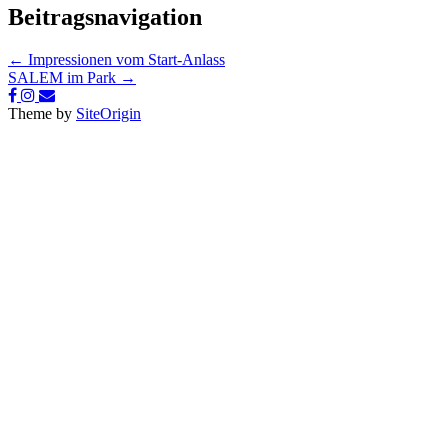
Beitragsnavigation
←
Impressionen vom Start-Anlass
SALEM im Park
→
Theme by
SiteOrigin